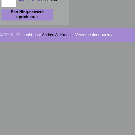
Een Ning-netwerk
oprichten. »
© 2026 Gemaakt door
Andréa A. Kroon
. Verzorgd door