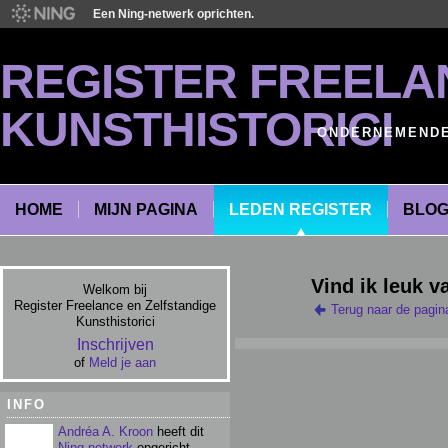
Een Ning-netwerk oprichten.
REGISTER FREELA
KUNSTHISTORICI
ONDERNEMENDE 
HOME
MIJN PAGINA
LEDEN REGISTER
BLO
Vind ik leuk v
Welkom bij
Register Freelance en Zelfstandige
Terug naar de pagin
Kunsthistorici
Inschrijven
of
Meld je aan
INFO
Andréa A. Kroon
heeft dit
Ning-netwerk
opgericht.