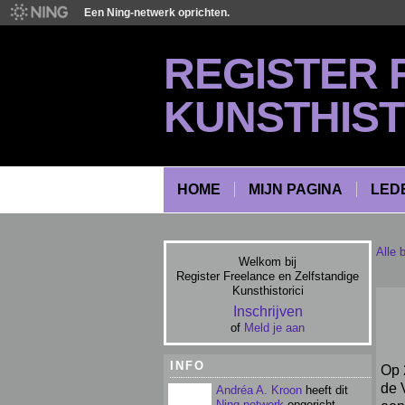
Een Ning-netwerk oprichten.
REGISTER 
KUNSTHIST
HOME
MIJN PAGINA
LED
Alle 
Welkom bij
Register Freelance en Zelfstandige
Kunsthistorici
Inschrijven
of
Meld je aan
INFO
Op 
de 
Andréa A. Kroon
heeft dit
Ning-netwerk
opgericht.