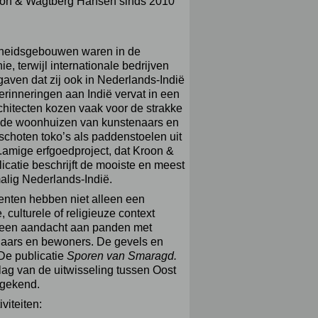
Kroon & Wagtberg Hansen sinds 2010
erheidsgebouwen waren in de
e, terwijl internationale bedrijven
ven dat zij ook in Nederlands-Indië
herinneringen aan Indië vervat in een
chitecten kozen vaak voor de strakke
ende woonhuizen van kunstenaars en
 schoten toko’s als paddenstoelen uit
.amige erfgoedproject, dat Kroon &
icatie beschrijft de mooiste en meest
lig Nederlands-Indië.
nten hebben niet alleen een
culturele of religieuze context
alleen aandacht aan panden met
naars en bewoners. De gevels en
 De publicatie
Sporen van Smaragd.
lag van de uitwisseling tussen Oost
t gekend.
viteiten: