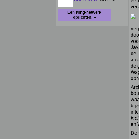
een
ver
Een Ning-netwerk
oprichten. »
neg
doo
voo
Jav
bel
aut
de 
Wag
opm
Arc
bou
waa
bij
int
Ind
en 
De 