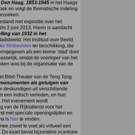
 Den Haag, 1853-1945
in het Haags
oek en volgt de thematische indeling
 bezoeken.
iestand met expositie over het
/m 2 juni 2013. Hierin is aandacht
ling van 1932 in het
tadsbeeld. Het Instituut voor Beeld
ke filmbeelden
ter beschikking, die
vormgegeven als een kleine ‘stad’ door
sselijk, omdat de voorloper van het
ken was bij de organisatie van de
het Bibit-Theater van de Tong Tong
 monumenten als getuigen van
en deskundigen uit verschillende
 een Indisch verleden, en hun
g. Het evenement wordt
van de Rijksdienst voor het
and met speciale openingstijden en
ma is
hier
te vinden.
mee zowel te voet als virtueel een
 De kaart bevat bijzondere scanbare