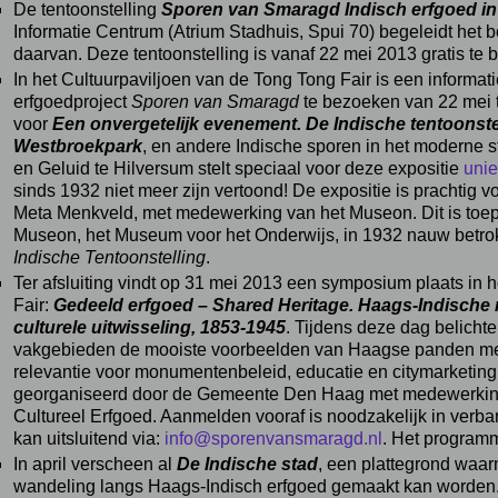
De tentoonstelling
Sporen van Smaragd Indisch erfgoed in
Informatie Centrum (Atrium Stadhuis, Spui 70) begeleidt het b
daarvan. Deze tentoonstelling is vanaf 22 mei 2013 gratis te
In het Cultuurpaviljoen van de Tong Tong Fair is een informat
erfgoedproject
Sporen van Smaragd
te bezoeken van 22 mei t
voor
Een onvergetelijk evenement. De Indische tentoonstel
Westbroekpark
, en andere Indische sporen in het moderne s
en Geluid te Hilversum stelt speciaal voor deze expositie
unie
sinds 1932 niet meer zijn vertoond! De expositie is prachtig 
Meta Menkveld, met medewerking van het Museon. Dit is toepa
Museon, het Museum voor het Onderwijs, in 1932 nauw betrok
Indische Tentoonstelling
.
Ter afsluiting vindt op 31 mei 2013 een symposium plaats in 
Fair:
Gedeeld erfgoed – Shared Heritage. Haags-Indische
culturele uitwisseling, 1853-1945
. Tijdens deze dag belicht
vakgebieden de mooiste voorbeelden van Haagse panden met
relevantie voor monumentenbeleid, educatie en citymarketin
georganiseerd door de Gemeente Den Haag met medewerking 
Cultureel Erfgoed. Aanmelden vooraf is noodzakelijk in verb
kan uitsluitend via:
info@sporenvansmaragd.nl
. Het program
In april verscheen al
De Indische stad
, een plattegrond waar
wandeling langs Haags-Indisch erfgoed gemaakt kan worden.