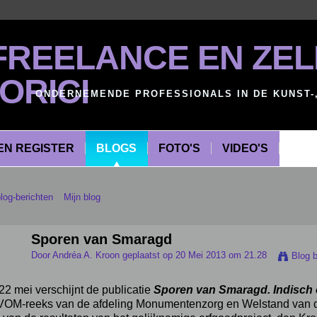
FREELANCE EN ZE
ORICI
ONDERNEMENDE PROFESSIONALS IN DE KUNST-
EN REGISTER
BLOGS
FOTO'S
VIDEO'S
blog-berichten
Mijn blog
Sporen van Smaragd
Door
Andréa A. Kroon
geplaatst op 20 Mei 2013 om 21.28
Blog b
22 mei verschijnt de publicatie
Sporen van Smaragd. Indisch 
VOM-reeks van de afdeling Monumentenzorg en Welstand van 