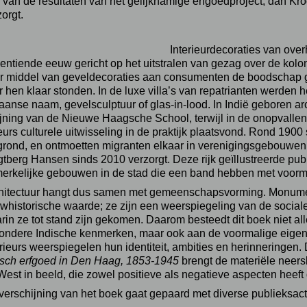
 van de resultaten van het gelijknamige erfgoedproject, dan 
zorgt.
Interieurdecoraties van ov
entiende eeuw gericht op het uitstralen van gezag over de koloni
r middel van geveldecoraties aan consumenten de boodschap ga
r hen klaar stonden. In de luxe villa’s van repatrianten werden 
aanse naam, gevelsculptuur of glas-in-lood. In Indië geboren ar
ijning van de Nieuwe Haagsche School, terwijl in de onopvall
eurs culturele uitwisseling in de praktijk plaatsvond. Rond 1900
grond, en ontmoetten migranten elkaar in verenigingsgebouwen
tberg Hansen sinds 2010 verzorgt. Deze rijk geïllustreerde publ
erkelijke gebouwen in de stad die een band hebben met voorma
hitectuur hangt dus samen met gemeenschapsvorming. Monume
whistorische waarde; ze zijn een weerspiegeling van de sociale, 
rin ze tot stand zijn gekomen. Daarom besteedt dit boek niet 
zondere Indische kenmerken, maar ook aan de voormalige eige
erieurs weerspiegelen hun identiteit, ambities en herinneringen.
isch erfgoed in Den Haag, 1853-1945
brengt de materiële neers
West in beeld, die zowel positieve als negatieve aspecten heef
verschijning van het boek gaat gepaard met diverse publieksacti